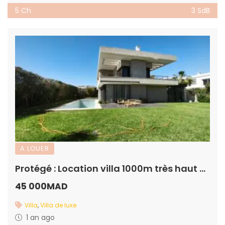
5 Ch
3 SdB
A LOUER
Protégé : Location villa 1000m très haut standing
45 000MAD
Villa
,
Villa de luxe
1 an ago