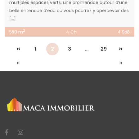
multiples espaces verts, une promenade autour d’une
belle entendue d’eau où vous pourrez y apercevoir des
[…]
2
550 m
4 Ch
4 SdB
1
2
3
…
29