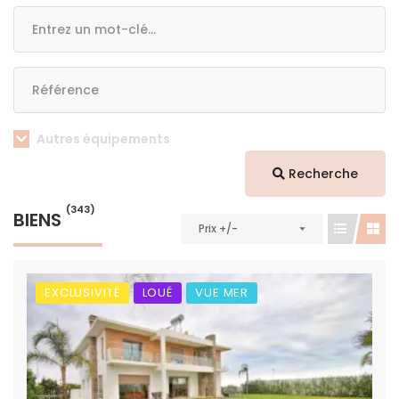
Autres équipements
Recherche
(343)
BIENS
Prix +/-
EXCLUSIVITÉ
LOUÉ
VUE MER