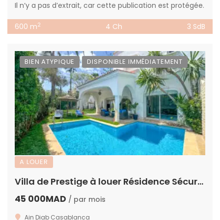
Il n’y a pas d’extrait, car cette publication est protégée.
2
600 m
4 Ch
3 SdB
BIEN ATYPIQUE
DISPONIBLE IMMÉDIATEMENT
A LOUER
Villa de Prestige à louer Résidence Sécurisée à Ain Diab, Casablanca
45 000MAD
/ par mois
Ain Diab Casablanca