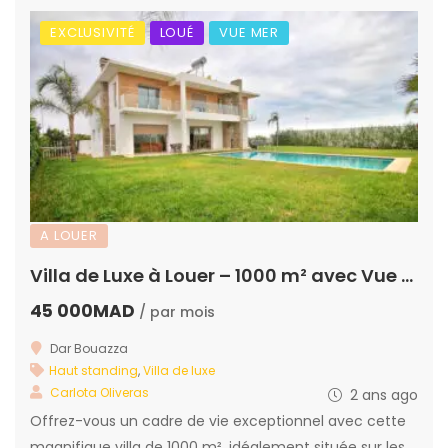
EXCLUSIVITÉ
LOUÉ
VUE MER
A LOUER
Villa de Luxe à Louer – 1000 m² avec Vue Mer à Dar Bouazza
45 000MAD
/ par mois
Dar Bouazza
Haut standing
,
Villa de luxe
Carlota Oliveras
2 ans ago
Offrez-vous un cadre de vie exceptionnel avec cette
magnifique villa de 1000 m², idéalement située sur les