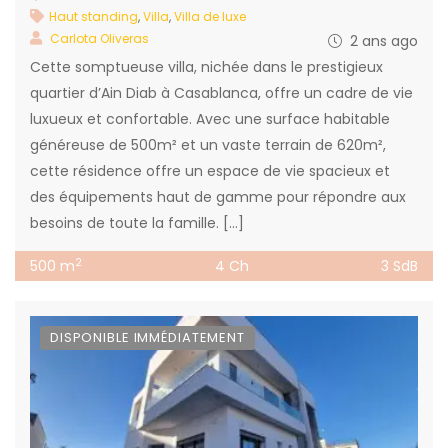
Haut standing
,
Villa
,
Villa de luxe
Carlota Oliveras
2 ans ago
Cette somptueuse villa, nichée dans le prestigieux
quartier d’Ain Diab à Casablanca, offre un cadre de vie
luxueux et confortable. Avec une surface habitable
généreuse de 500m² et un vaste terrain de 620m²,
cette résidence offre un espace de vie spacieux et
des équipements haut de gamme pour répondre aux
besoins de toute la famille. […]
2
500 m
4 Ch
3 SdB
DISPONIBLE IMMÉDIATEMENT