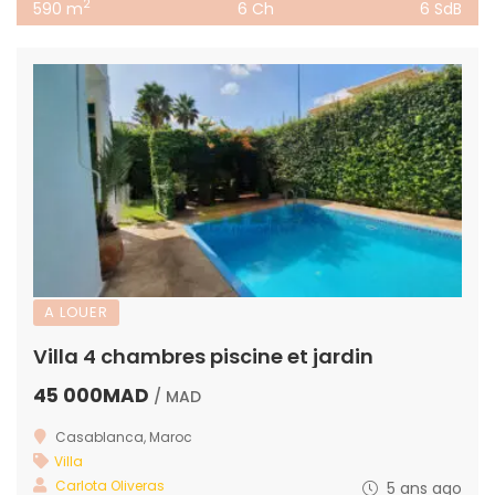
2
590 m
6 Ch
6 SdB
A LOUER
Villa 4 chambres piscine et jardin
45 000MAD
/ MAD
Casablanca, Maroc
Villa
Carlota Oliveras
5 ans ago