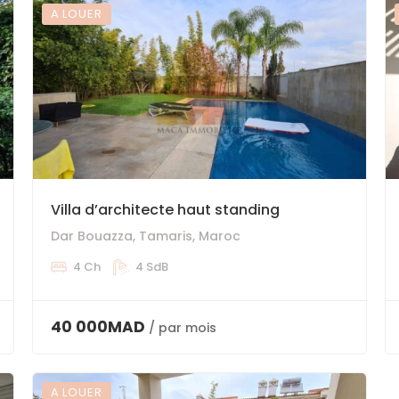
A LOUER
Villa d’architecte haut standing
Dar Bouazza, Tamaris, Maroc
4 Ch
4 SdB
40 000MAD
/ par mois
A LOUER