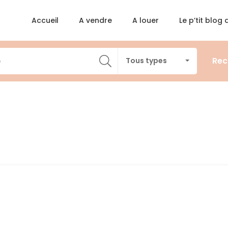
Accueil
A vendre
A louer
Le p’tit blog
Rec
Tous types