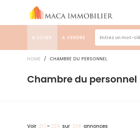
A LOUER
A VENDRE
HOME
/
CHAMBRE DU PERSONNEL
Chambre du personnel
Voir
217
–
224
sur
224
annonces