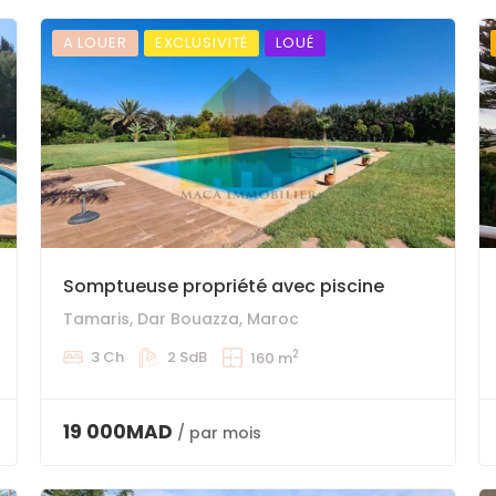
A LOUER
EXCLUSIVITÉ
LOUÉ
Somptueuse propriété avec piscine
Tamaris, Dar Bouazza, Maroc
2
3 Ch
2 SdB
160 m
19 000MAD
/ par mois