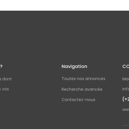
 ?
Navigation
CO
Toutes nos annonces
a dont
Ma
s vos
in
Recherche avancée
(+
Contactez-nous
ww