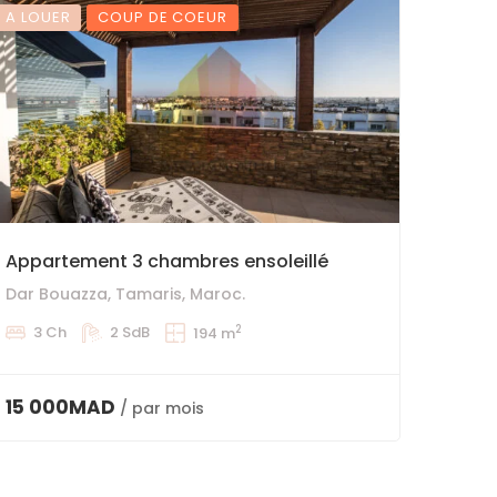
A LOUER
COUP DE COEUR
Appartement 3 chambres ensoleillé
Dar Bouazza, Tamaris, Maroc.
2
3 Ch
2 SdB
194 m
15 000MAD
/ par mois