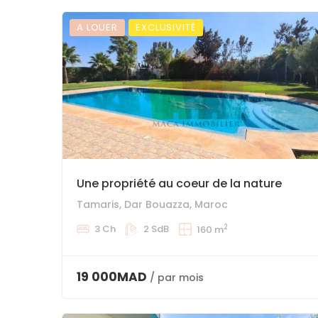
A LOUER
EXCLUSIVITÉ
Une propriété au coeur de la nature
Tamaris, Dar Bouazza, Maroc
2
3 Ch
2 SdB
160 m
19 000MAD
/ par mois