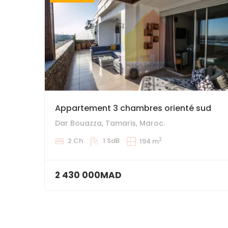
Appartement 3 chambres orienté sud
Dar Bouazza, Tamaris, Maroc.
2
2 Ch
1 SdB
194 m
2 430 000MAD