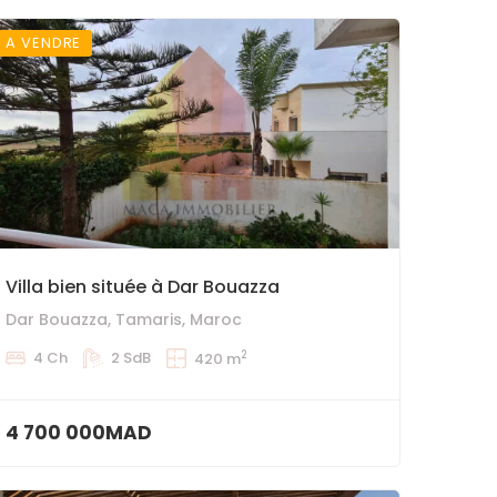
A VENDRE
Villa bien située à Dar Bouazza
Dar Bouazza, Tamaris, Maroc
2
4 Ch
2 SdB
420 m
4 700 000MAD