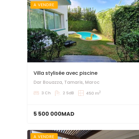
A VENDRE
Villa stylisée avec piscine
Dar Bouazza, Tamaris, Maroc
2
3 Ch
2 SdB
450 m
5 500 000MAD
A VENDRE