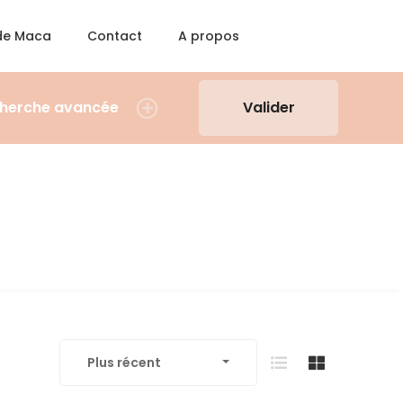
 de Maca
Contact
A propos
herche avancée
Valider
Plus récent