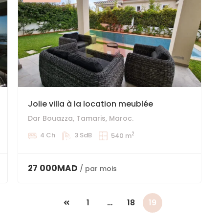
Jolie villa à la location meublée
Dar Bouazza, Tamaris, Maroc.
2
4 Ch
3 SdB
540 m
27 000MAD
/ par mois
1
…
18
19