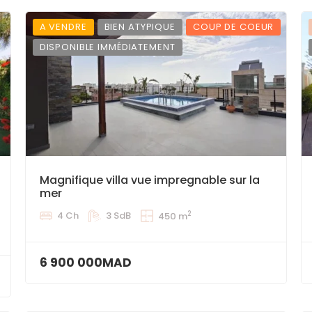
A VENDRE
BIEN ATYPIQUE
COUP DE COEUR
DISPONIBLE IMMÉDIATEMENT
Magnifique villa vue impregnable sur la
mer
2
4 Ch
3 SdB
450 m
6 900 000MAD