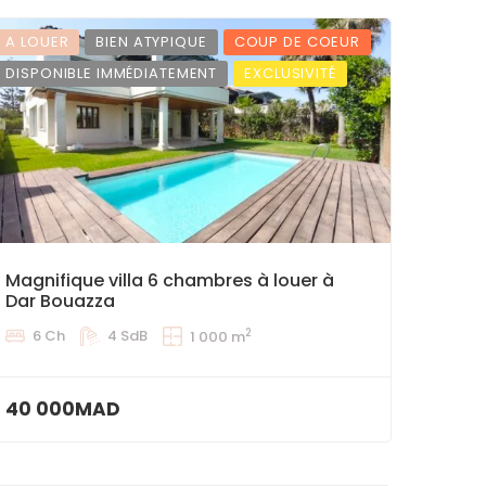
A LOUER
BIEN ATYPIQUE
COUP DE COEUR
DISPONIBLE IMMÉDIATEMENT
EXCLUSIVITÉ
Magnifique villa 6 chambres à louer à
Dar Bouazza
2
6 Ch
4 SdB
1 000 m
40 000MAD