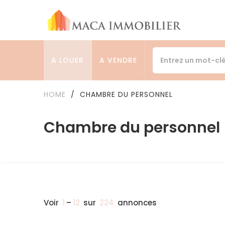
A LOUER
A VENDRE
HOME
/
CHAMBRE DU PERSONNEL
Chambre du personnel
Voir
1
–
12
sur
224
annonces