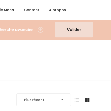
 de Maca
Contact
A propos
herche avancée
Valider
Plus récent