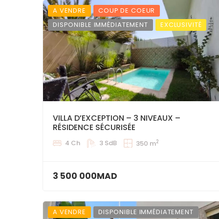
A VENDRE
COUP DE COEUR
DISPONIBLE IMMÉDIATEMENT
EXCLUSIVITÉ
VILLA D’EXCEPTION – 3 NIVEAUX –
RÉSIDENCE SÉCURISÉE
2
4 Ch
3 SdB
350 m
3 500 000MAD
A VENDRE
DISPONIBLE IMMÉDIATEMENT