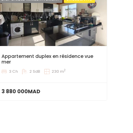
Appartement duplex en résidence vue
mer
2
3 Ch
2 SdB
230 m
3 880 000MAD