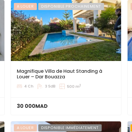
A LOUER
DISPONIBLE PROCHAINEMENT
Magnifique Villa de Haut Standing à
Louer – Dar Bouazza
2
4 Ch
3 SdB
500 m
30 000MAD
A LOUER
DISPONIBLE IMMÉDIATEMENT