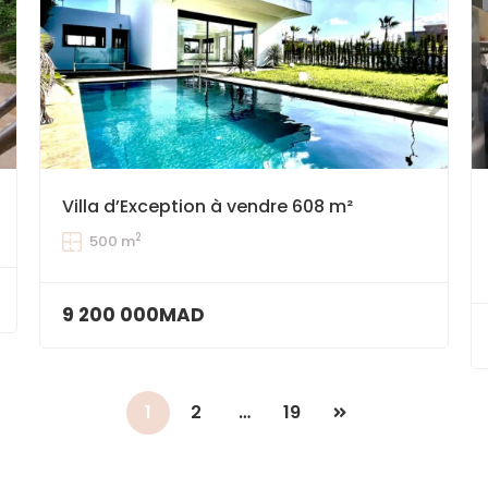
Villa d’Exception à vendre 608 m²
2
500 m
9 200 000MAD
1
2
…
19