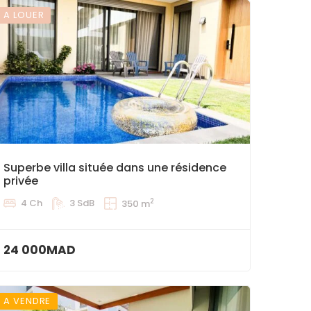
A LOUER
Superbe villa située dans une résidence
privée
2
4 Ch
3 SdB
350 m
24 000MAD
A VENDRE