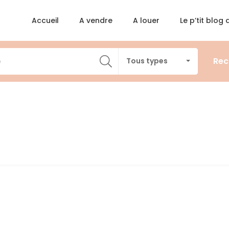
Accueil
A vendre
A louer
Le p’tit blog
Rec
Tous types