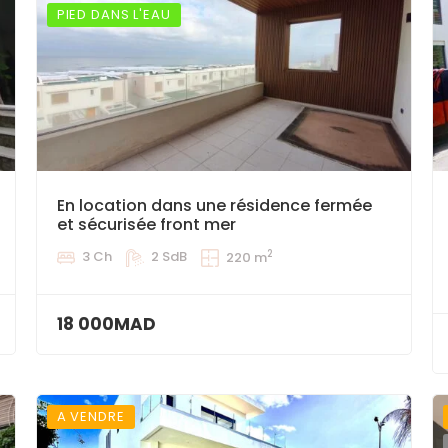
PIED DANS L'EAU
En location dans une résidence fermée
et sécurisée front mer
2
3 Ch
2 SdB
220 m
18 000MAD
A VENDRE