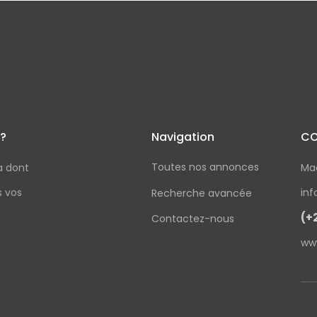
 ?
Navigation
CO
Toutes nos annonces
a dont
Ma
s vos
in
Recherche avancée
(+
Contactez-nous
ww