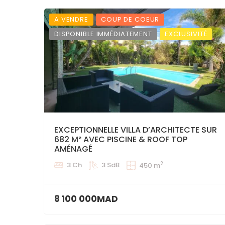
A VENDRE
COUP DE COEUR
DISPONIBLE IMMÉDIATEMENT
EXCLUSIVITÉ
EXCEPTIONNELLE VILLA D’ARCHITECTE SUR
682 M² AVEC PISCINE & ROOF TOP
AMÉNAGÉ
2
3 Ch
3 SdB
450 m
8 100 000MAD