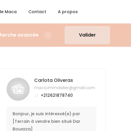
 de Maca
Contact
A propos
herche avancée
Valider
Carlota Oliveras
maca.immobilier@gmail.com
+212621878740