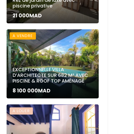
Rez de jardin de luxe avec
piscine privative
21 000MAD
A VENDRE
EXCEPTIONNELLE VILLA
D’ARCHITECTE SUR 682 M² AVEC
PISCINE & ROOF TOP AMÉNAGÉ
8 100 000MAD
A LOUER