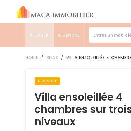
A LOUER
A VENDRE
HOME
/
BIENS
/
VILLA ENSOLEILLÉE 4 CHAMBR
A VENDRE
Villa ensoleillée 4
chambres sur troi
niveaux