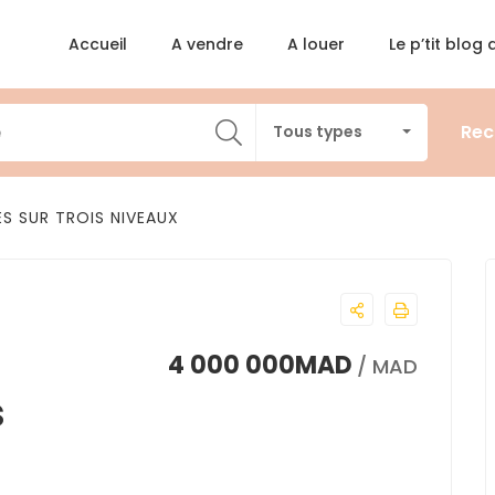
Accueil
A vendre
A louer
Le p’tit blog
Rec
Tous types
ES SUR TROIS NIVEAUX
4 000 000MAD
/ MAD
s