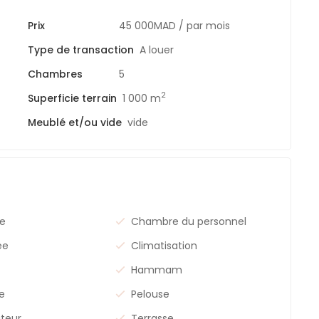
Prix
45 000MAD
/ par mois
Type de transaction
A louer
Chambres
5
2
Superficie terrain
1 000 m
Meublé et/ou vide
vide
ie
Chambre du personnel
ée
Climatisation
Hammam
ge
Pelouse
ateur
Terrasse