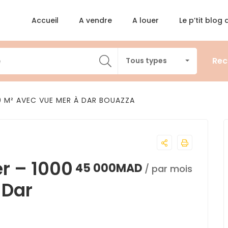
Accueil
A vendre
A louer
Le p’tit blog
Rec
Tous types
00 M² AVEC VUE MER À DAR BOUAZZA
er – 1000
45 000MAD
/ par mois
 Dar