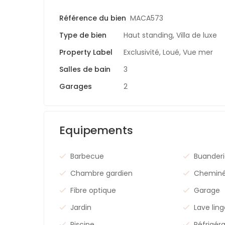
Référence du bien
MACA573
Type de bien
Haut standing
,
Villa de luxe
Property Label
Exclusivité
,
Loué
,
Vue mer
Salles de bain
3
Garages
2
Equipements
Barbecue
Buander
Chambre gardien
Chemin
Fibre optique
Garage
Jardin
Lave lin
Piscine
Réfrigér