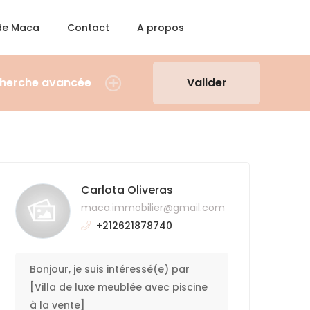
 de Maca
Contact
A propos
herche avancée
Valider
Carlota Oliveras
maca.immobilier@gmail.com
+212621878740