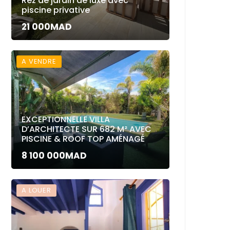
Rez de jardin de luxe avec
piscine privative
21 000MAD
A VENDRE
EXCEPTIONNELLE VILLA
D’ARCHITECTE SUR 682 M² AVEC
PISCINE & ROOF TOP AMÉNAGÉ
8 100 000MAD
A LOUER