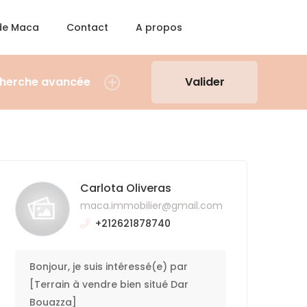
 de Maca
Contact
A propos
herche avancée
Valider
Carlota Oliveras
maca.immobilier@gmail.com
+212621878740