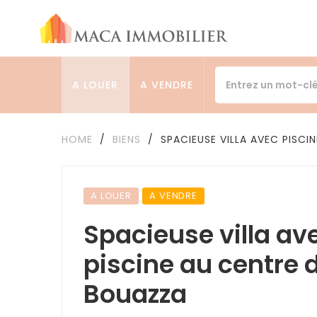
A LOUER
A VENDRE
HOME
/
BIENS
/
SPACIEUSE VILLA AVEC PISCI
A LOUER
A VENDRE
Spacieuse villa av
piscine au centre 
Bouazza