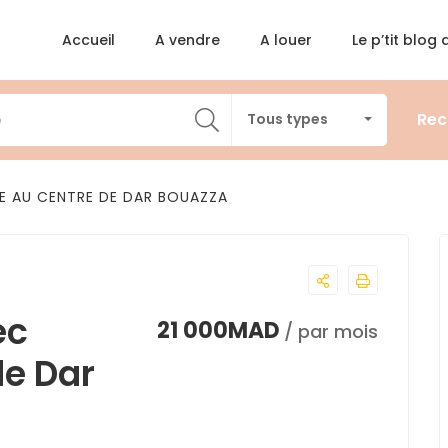
Accueil
A vendre
A louer
Le p’tit blog
Rec
Tous types
NE AU CENTRE DE DAR BOUAZZA
ec
21 000MAD
/ par mois
de Dar