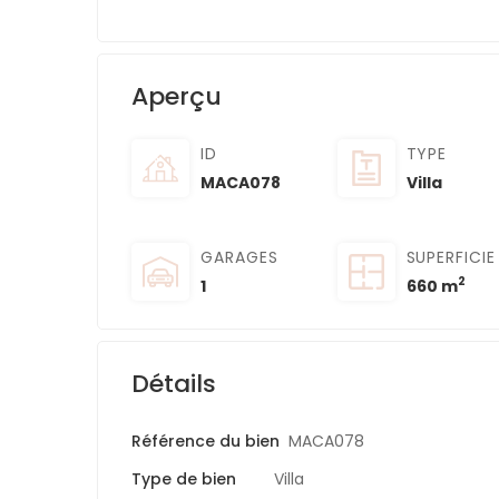
Aperçu
ID
TYPE
MACA078
Villa
GARAGES
SUPERFICIE
2
1
660 m
Détails
Référence du bien
MACA078
Type de bien
Villa