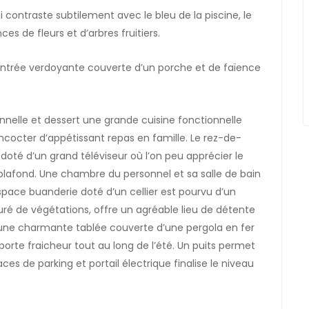
contraste subtilement avec le bleu de la piscine, le
ces de fleurs et d’arbres fruitiers.
entrée verdoyante couverte d’un porche et de faïence
onnelle et dessert une grande cuisine fonctionnelle
cocter d’appétissant repas en famille. Le rez-de-
doté d’un grand téléviseur où l’on peu apprécier le
u plafond. Une chambre du personnel et sa salle de bain
ace buanderie doté d’un cellier est pourvu d’un
ouré de végétations, offre un agréable lieu de détente
 d’une charmante tablée couverte d’une pergola en fer
pporte fraicheur tout au long de l’été. Un puits permet
ces de parking et portail électrique finalise le niveau