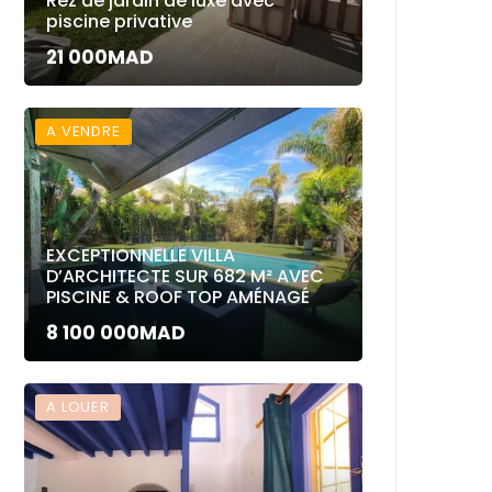
Rez de jardin de luxe avec
piscine privative
21 000MAD
A VENDRE
EXCEPTIONNELLE VILLA
D’ARCHITECTE SUR 682 M² AVEC
PISCINE & ROOF TOP AMÉNAGÉ
8 100 000MAD
A LOUER