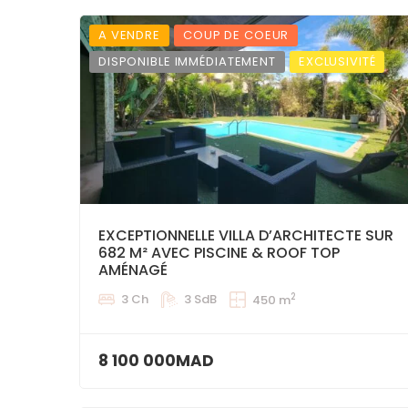
A VENDRE
COUP DE COEUR
DISPONIBLE IMMÉDIATEMENT
EXCLUSIVITÉ
EXCEPTIONNELLE VILLA D’ARCHITECTE SUR
682 M² AVEC PISCINE & ROOF TOP
AMÉNAGÉ
2
3 Ch
3 SdB
450 m
8 100 000MAD