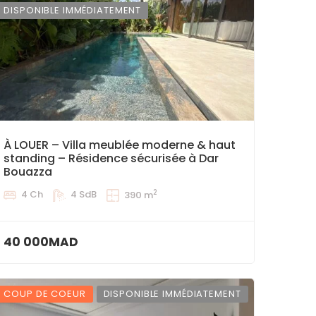
DISPONIBLE IMMÉDIATEMENT
À LOUER – Villa meublée moderne & haut
standing – Résidence sécurisée à Dar
Bouazza
2
4 Ch
4 SdB
390 m
40 000MAD
COUP DE COEUR
DISPONIBLE IMMÉDIATEMENT