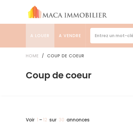
A LOUER
A VENDRE
HOME
/
COUP DE COEUR
Coup de coeur
Voir
1
–
12
sur
30
annonces