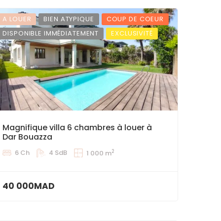
A LOUER
BIEN ATYPIQUE
COUP DE COEUR
DISPONIBLE IMMÉDIATEMENT
EXCLUSIVITÉ
Magnifique villa 6 chambres à louer à
Dar Bouazza
2
6 Ch
4 SdB
1 000 m
40 000MAD