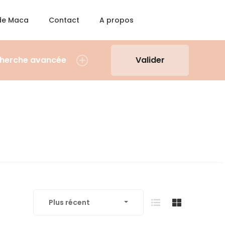
 de Maca
Contact
A propos
herche avancée
Valider
Plus récent