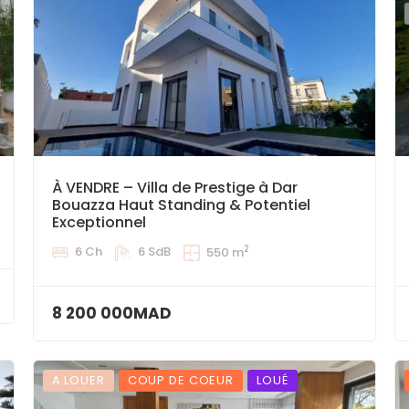
À VENDRE – Villa de Prestige à Dar
Bouazza Haut Standing & Potentiel
Exceptionnel
2
6 Ch
6 SdB
550 m
8 200 000MAD
A LOUER
COUP DE COEUR
LOUÉ