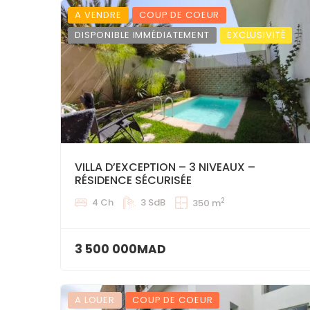
A VENDRE
COUP DE COEUR
DISPONIBLE IMMÉDIATEMENT
EXCLUSIVITÉ
VILLA D’EXCEPTION – 3 NIVEAUX –
RÉSIDENCE SÉCURISÉE
2
4 Ch
3 SdB
350 m
3 500 000MAD
A LOUER
COUP DE COEUR