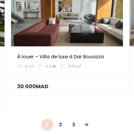
À louer – Villa de luxe à Dar Bouazza
2
4 Ch
3 SdB
375 m
30 000MAD
1
2
3