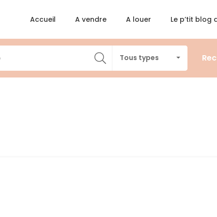
Accueil
A vendre
A louer
Le p’tit blog
Rec
Tous types