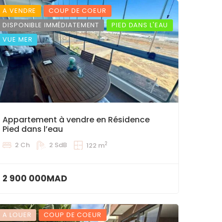
A VENDRE
COUP DE COEUR
DISPONIBLE IMMÉDIATEMENT
PIED DANS L'EAU
VUE MER
Appartement à vendre en Résidence
Pied dans l’eau
2
2 Ch
2 SdB
122 m
2 900 000MAD
A LOUER
COUP DE COEUR