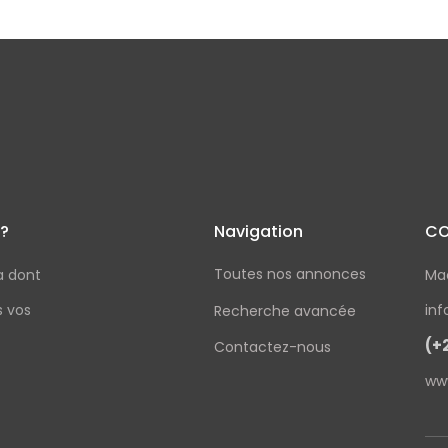
 ?
Navigation
CO
Toutes nos annonces
a dont
Ma
s vos
in
Recherche avancée
(+
Contactez-nous
ww