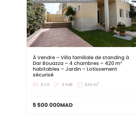
À Vendre – Villa familiale de standing à
Dar Bouazza – 4 chambres – 420 m²
habitables – Jardin – Lotissement
sécurisé
2
4 Ch
3 SdB
420 m
5 500 000MAD