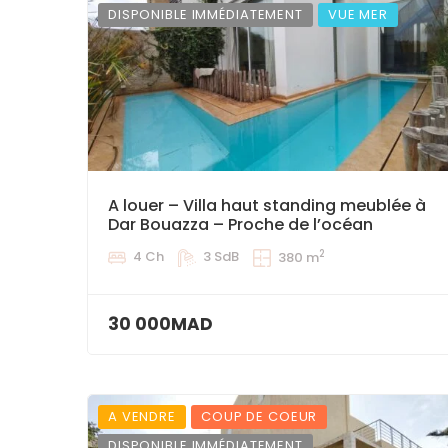
DISPONIBLE IMMÉDIATEMENT
VUE MER
A louer – Villa haut standing meublée à
Dar Bouazza – Proche de l’océan
2
4 Ch
3 SdB
380 m
30 000MAD
A VENDRE
COUP DE COEUR
DISPONIBLE IMMÉDIATEMENT