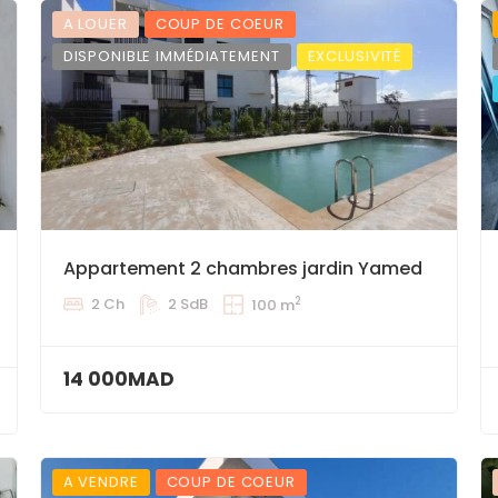
A LOUER
COUP DE COEUR
DISPONIBLE IMMÉDIATEMENT
EXCLUSIVITÉ
Appartement 2 chambres jardin Yamed
2
2 Ch
2 SdB
100 m
14 000MAD
A VENDRE
COUP DE COEUR