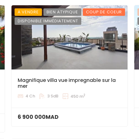
A VENDRE
BIEN ATYPIQUE
COUP DE COEUR
DISPONIBLE IMMÉDIATEMENT
Magnifique villa vue impregnable sur la
mer
2
4 Ch
3 SdB
450 m
6 900 000MAD