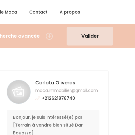
 de Maca
Contact
A propos
herche avancée
Valider
Carlota Oliveras
maca.immobilier@gmail.com
+212621878740