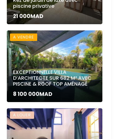
Rez de jardin de luxe avec
piscine privative
21 000MAD
A VENDRE
EXCEPTIONNELLE VILLA
D’ARCHITECTE SUR 682 M² AVEC
PISCINE & ROOF TOP AMÉNAGÉ
8 100 000MAD
A LOUER