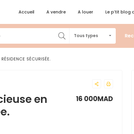
Accueil
A vendre
A louer
Le p’tit blog
Rec
Tous types
N RÉSIDENCE SÉCURISÉE.
acieuse en
16 000MAD
e.