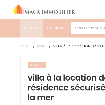
A LOUER
A VENDRE
HOME
/
BIENS
/
VILLA À LA LOCATION DANS U
A LOUER
villa à la location
résidence sécurisé
la mer