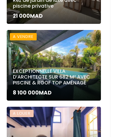
Rez de jardin de luxe avec
piscine privative
21 000MAD
A VENDRE
EXCEPTIONNELLE VILLA
D’ARCHITECTE SUR 682 M² AVEC
PISCINE & ROOF TOP AMÉNAGÉ
8 100 000MAD
A LOUER