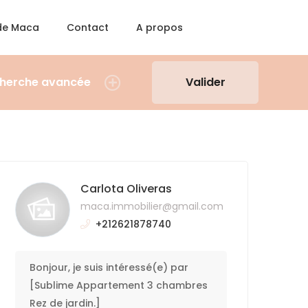
 de Maca
Contact
A propos
herche avancée
Valider
Carlota Oliveras
maca.immobilier@gmail.com
+212621878740