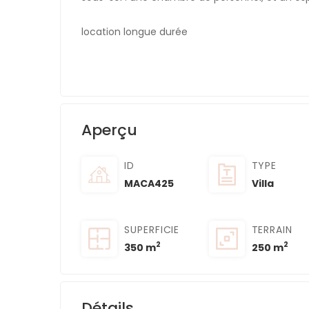
location longue durée
Aperçu
ID
TYPE
MACA425
Villa
SUPERFICIE
TERRAIN
2
2
350 m
250 m
Détails