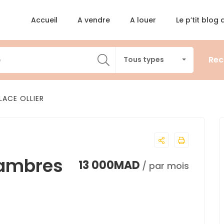
Accueil
A vendre
A louer
Le p’tit blog
Rec
Tous types
ACE OLLIER
hambres
13 000MAD
/ par mois