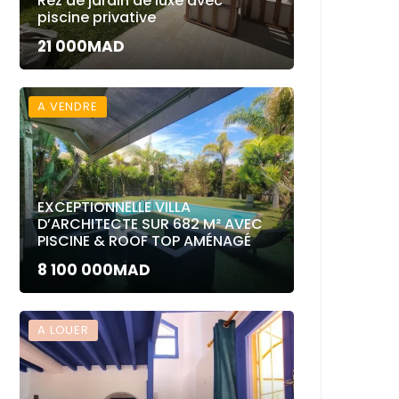
Rez de jardin de luxe avec
piscine privative
21 000MAD
A VENDRE
EXCEPTIONNELLE VILLA
D’ARCHITECTE SUR 682 M² AVEC
PISCINE & ROOF TOP AMÉNAGÉ
8 100 000MAD
A LOUER