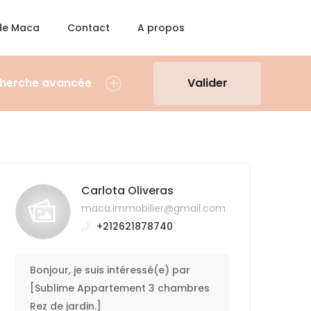
 de Maca
Contact
A propos
herche avancée
Valider
Carlota Oliveras
maca.immobilier@gmail.com
+212621878740